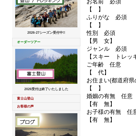
お名前 必須
【 】
ふりがな 必須
【 】
性別 必須
2026-27
シーズン受付中!!
【男 女】
オーダーツアー
ジャンル 必須
【スキー トレッ
ご年齢 任意
【 代】
お住まい(都道府県
【 】
2026受付は終了いたしました
婚姻の有無 任意
富士山登山
【有 無】
お客様の声
お子様の有無 任
【有 無】