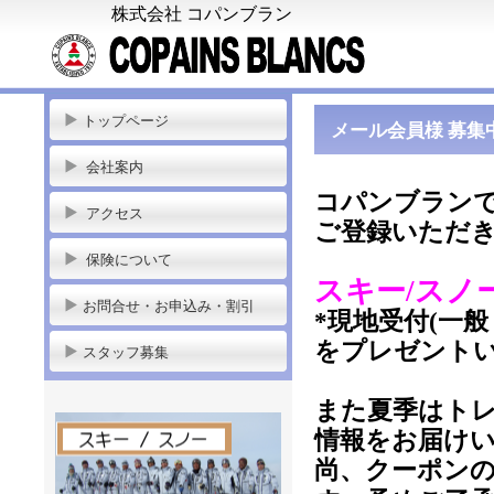
株式会社 コパンブラン
トップページ
メール会員様 募集
会社案内
コパンブラン
アクセス
ご登録いただ
保険について
スキー/スノ
お問合せ・お申込み・割引
*現地受付(一
をプレゼント
スタッフ募集
また夏季はト
情報をお届け
尚、クーポン